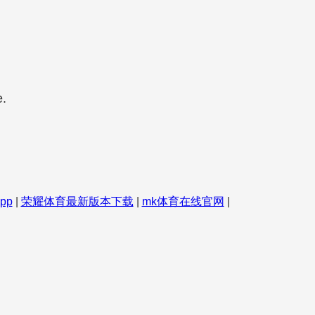
e.
。
pp
|
荣耀体育最新版本下载
|
mk体育在线官网
|