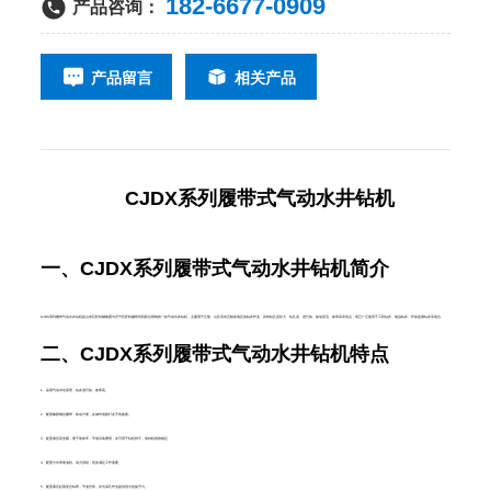
182-6677-0909
产品咨询：
产品留言
相关产品
CJDX系列履带式气动水井钻机
一、CJDX系列履带式气动水井钻机简介
CJDX系列履带气动水井钻机是山东巨匠机械集团与济宁巨匠机械研究院联合研制的一款气动水井钻机，主要用于丘陵、山区等岩石较多地区的钻井作业，具有钻孔直径大、钻孔深、进尺快、移动灵活、效率高等优点，现已广泛使用于工民钻井、地温钻井、环保监测钻井等场合。‌
二、
CJDX系列履带式气动水井钻机特点
1、采用气动冲击原理，钻井进尺快、效率高。
2、配置橡胶钢丝履带，移动方便，在城市道路行走不伤路面。
3、配置液压高支腿，便于装卸车，节省吊装费用，并可用于钻机找平，保持机身的稳定
4、配置大功率柴油机，动力强劲，切实满足工作需要。
5、配置液压起落复合钻臂，节省空间，并为深孔作业提供强大的提升力。