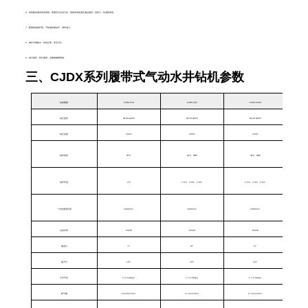
6、钻机配有液压给进系统、双液压马达动力头、链条传动及液压油缸推进，扭矩大，钻进效率高。
7、配置快速卸杆器，可快速拆卸钻杆，省时省力。
8、操作手柄集中，布局合理，安全可行。
9、做工精良，经久耐用，后期维修费用低。
三、
CJDX系列履带式气动水井钻机
参数
钻机规格
CJDX-160
CJDX-200
CJDX-230S
钻孔直径
Φ130-φ203
Φ140-Φ325
Φ140-Φ325
钻孔深度
160m
200m
230m
钻杆直径
Φ76
Φ76、Φ89
Φ76、Φ89
钻杆长度
2m
1.5m、2.0m、3.0m
1.5m、2.0m、3.0m
一次性推进长度
2400mm
3300mm
3300mm
主机功率
63kW
55kW
65kW
推进力
7T
8T
5T
提升力
15T
16T
15T
工作气压
1.2-3.0Mpa
1.7-2.5Mpa
1.7-2.5Mpa
耗气量
10-25m³/min
17-31m³/min
17-31m³/min