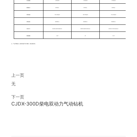
行走速度
2.5km/h
2.5km/h
2.5km/h
爬坡能力
30°Max
30°Max
30°Max
回转速度
65-100rpm
40-160rpm
70-140rpm
回转扭矩
4500N.m
5000N.m
6000N.m
外形尺寸
2540*1200*1880mm
3850*1800*2450mm
3250*1750*2180mm
整机重量
2.8T
4T
5.5T
注：产品不断改进，如有变动恕不另行通知，请以实物为准。
上一页
无
下一页
CJDX-300D柴电双动力气动钻机
产品留言