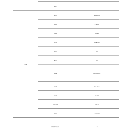
电机动力
/
动力头
双摆线液压马达
回转速度
0~120rpm
旋转扭矩
2000N.m
推进方式
液压油缸链条
推进力
15kN
提升力
25kN
工作参数
钻杆规格
64/76*3000mm
钻孔直径
90~130mm
钻孔深度
30~40m
适用岩石强度
F=6~20
耗风量
10-18m³/min
是否包含干式集尘器
否