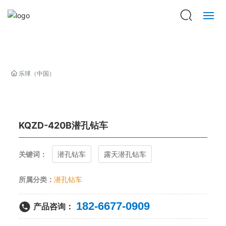
乐球（中国）
走进巨匠
乐球（中国）
产品中心
新闻资讯
KQZD-420B潜孔钻车
巨匠印象
关键词：
潜孔钻车
露天潜孔钻车
招贤纳士
所属分类：
潜孔钻车
182-6677-0909
联系我们
产品咨询：