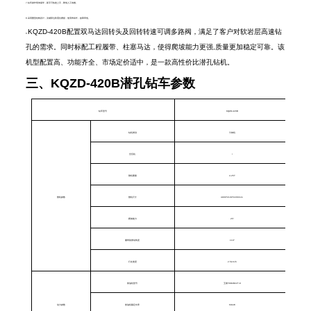
7.钻车操作简单易学，新手可快速上手，降低人工依赖。
8.采用重型结构设计，关键部位防震抗磨损，使用寿命长，故障率低。
KQZD-420B配置双马达回转头及回转转速可调多路阀，满足了客户对软岩层高速钻
9.
孔的需求。同时标配工程履带、柱塞马达，使得爬坡能力更强,质量更加稳定可靠。该
机型配置高、功能齐全、市场定价适中，是一款高性价比潜孔钻机。
三、KQZD-420B潜孔钻车参数
钻车型号
KQZD-420B
钻机类别
分体机
空压机
/
整机重量
4.25T
整机参数
整机尺寸
4900*2100*2200mm
爬坡能力
25°
履带架摆动角度
±10°
行走速度
2.5km/h
柴油机型号
玉柴YCD4R22T-8
动力参数
柴油机额定功率
60kW