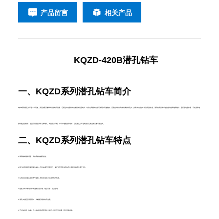
产品留言
相关产品
KQZD-420B潜孔钻车
一、KQZD系列潜孔钻车简介
KQZD系列潜孔钻车是一种高效、灵活的露天履带式凿岩钻孔设备，它通过冲击器将冲击能量传递至钻头，钻头在高频冲击岩石的同时高速旋转，压缩空气
将钻取的岩屑排出孔外，实现“冲击-旋转-排渣”同步作业。潜孔钻车具有卓越的移动性和越野能力，适应全地形作业，可在复杂地
形快速灵活转场，主要应用于露天矿山爆破孔、大型石方工程、水利水电建设等领域，巨匠潜孔钻车是硬岩深孔作业的高效可靠选择。
二、KQZD
系列潜孔钻车
特点
1.采用钢制履带底盘，具备良好的越野性能。
2.部分机型履带架配置俯仰油缸，可自由调节车身重心，保证在不平整地形钻孔作业时的稳定性及安全性。
3.钻臂及钻架配备全套调节油缸，轻松实现全方位调节钻孔角度。
4.配备大功率发动机和先进的液压系统，稳定可靠，动力强劲。
5.潜孔冲击配合液压回转，大幅提升硬岩钻孔速度。
6.干式集尘器（选配）可大幅减少施工环境粉尘浓度，保护工人健康‌，延长设备寿命‌。