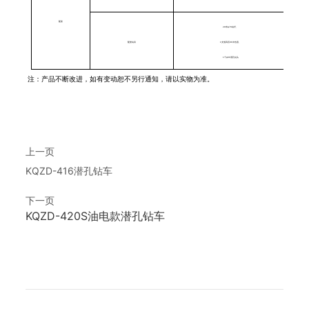
配套
20米φ76钻杆、
配套钻具
1支低风压90冲击器、
1个φ90潜孔钻头
注：产品不断改进，如有变动恕不另行通知，请以实物为准。
上一页
KQZD-416潜孔钻车
下一页
KQZD-420S油电款潜孔钻车
产品留言