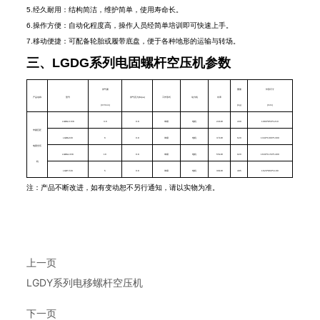
5.经久耐用：结构简洁，维护简单，使用寿命长。
6.操作方便：自动化程度高，操作人员经简单培训即可快速上手。
7.移动便捷：可配备轮胎或履带底盘，便于各种地形的运输与转场。
三、LGDG系列电固螺杆空压机参数
排气量
重量
外形尺寸
产品名称
型号
排气压力(Mpa)
工作形式
动力机
功率
(m³/min)
(kg)
(mm)
LGDG-3.6/8
3.6
0.8
单级
电机
22kW
430
1080*850*1210
华夏巨匠
LGDG-6/8
6
0.8
单级
电机
37kW
620
1340*1000*1300
电固空压
LGDG-10/8
10
0.8
单级
电机
55kW
920
1630*1150*1400
机
LGDY-5/8
5
0.8
单级
电机
30kW
485
1620*860*1100
注：产品不断改进，如有变动恕不另行通知，请以实物为准。
上一页
LGDY系列电移螺杆空压机
下一页