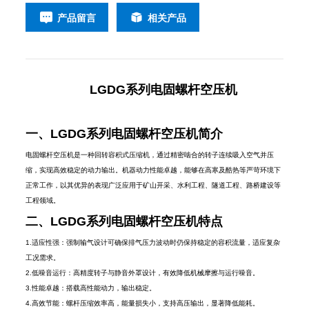
产品留言
相关产品
LGDG系列电固螺杆空压机
一、LGDG系列电固螺杆空压机简介
电固螺杆空压机是一种回转容积式压缩机，通过精密啮合的转子连续吸入空气并压
缩，实现高效稳定的动力输出。机器动力性能卓越，能够在高寒及酷热等严苛环境下
正常工作，以其优异的表现广泛应用于矿山开采、水利工程、隧道工程、路桥建设等
工程领域。
二、LGDG系列电固螺杆空压机特点
1.适应性强：强制输气设计可确保排气压力波动时仍保持稳定的容积流量，适应复杂
工况需求。
2.低噪音运行‌：高精度转子与静音外罩设计，有效降低机械摩擦与运行噪音。
3.性能卓越：搭载高性能动力，输出稳定。
4.高效节能：螺杆压缩效率高，能量损失小，支持高压输出，显著降低能耗。