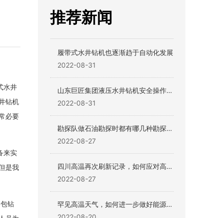
推荐新闻
履带式水井钻机也逐渐趋于自动化发展
2022-08-31
式水井
山东巨匠集团液压水井钻机安全操作规
范教程
井钻机
2022-08-31
常必要
勘探队做石油勘探时都有哪几种勘探方
式？
2022-08-27
备来实
四川高温再次刷新记录，如何应对高温
但是我
天气？
2022-08-27
罕见高温天气，如何进一步做好能源电
、包钻
力供应保障工作
2022-08-20