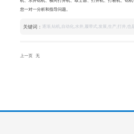
机、水井钻机、横向打井机、取士器、打井机、打桩机、钻机
您一对一分析和指导问题。
关键词：
逐渐,钻机,自动化,水井,履带式,发展,生产,打井,也
上一页
无