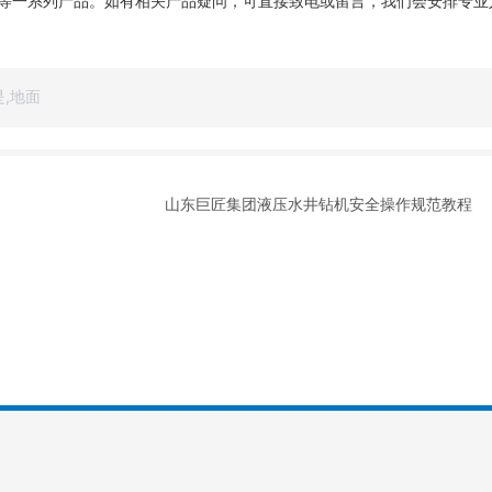
等一系列产品。如有相关产品疑问，可直接致电或留言，我们会安排专业
是,地面
山东巨匠集团液压水井钻机安全操作规范教程