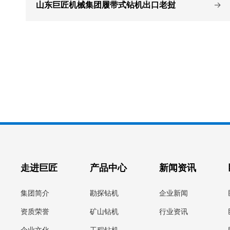
山东巨匠机械集团履带式钻机出口老挝
→
走进巨匠
产品中心
新闻资讯
集团简介
勘探钻机
企业新闻
资质荣誉
矿山钻机
行业资讯
企业文化
工程钻机