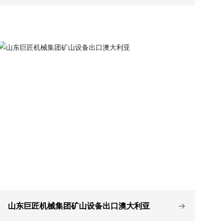
山东巨匠机械集团矿山设备出口澳大利亚
→