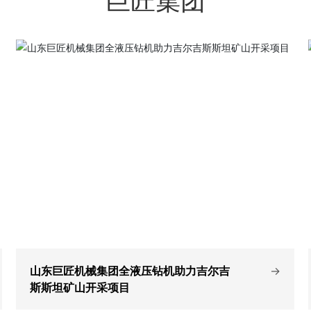
巨匠集团
山东巨匠机械集团全液压钻机助力吉尔吉
→
斯斯坦矿山开采项目