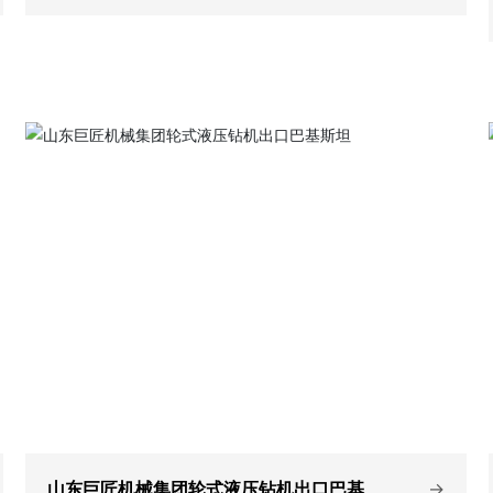
山东巨匠机械集团轮式液压钻机出口巴基
→