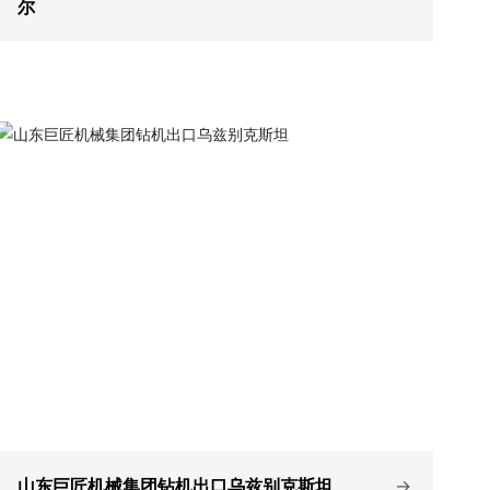
尔
山东巨匠机械集团钻机出口乌兹别克斯坦
→