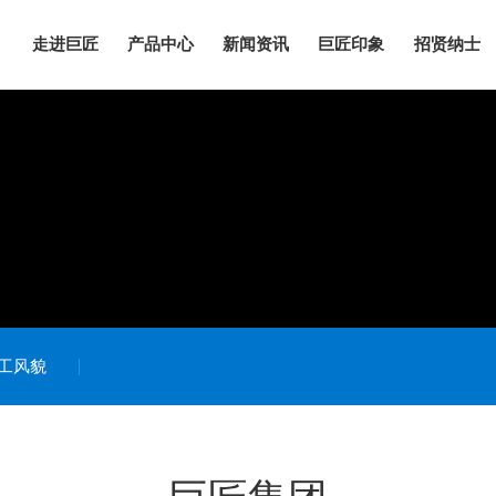
）
走进巨匠
产品中心
新闻资讯
巨匠印象
招贤纳士
工风貌