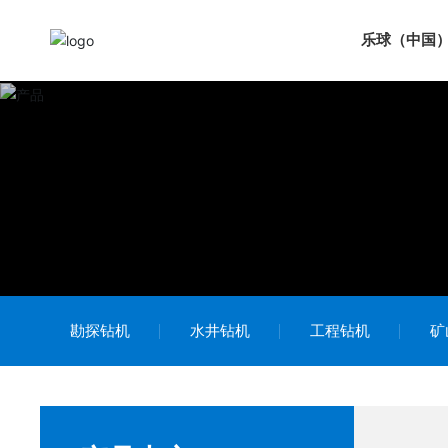
乐球（中国
勘探钻机
水井钻机
工程钻机
矿