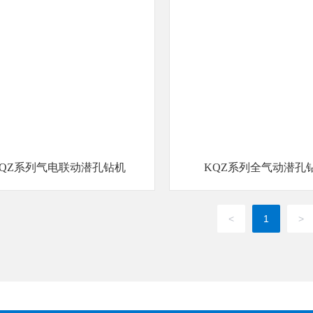
KQZ系列气电联动潜孔钻机
KQZ系列全气动潜孔
<
1
>