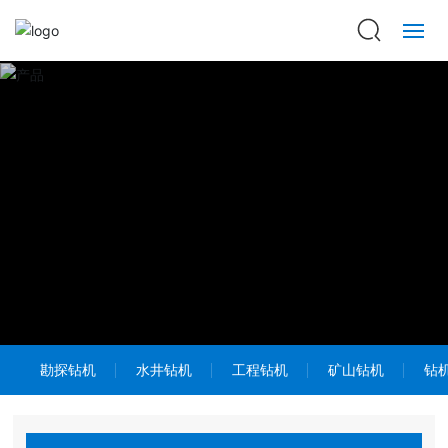
乐球（中国）
走进巨匠
产品中心
新闻资讯
巨匠印象
招贤纳士
勘探钻机
水井钻机
工程钻机
矿山钻机
钻
联系我们