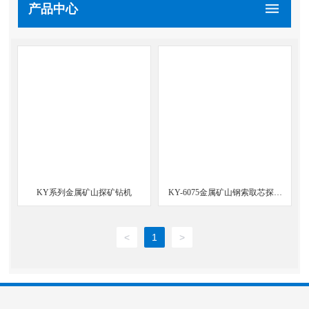
产品中心
KY系列金属矿山探矿钻机
KY-6075金属矿山钢索取芯探矿
钻机
<
1
>